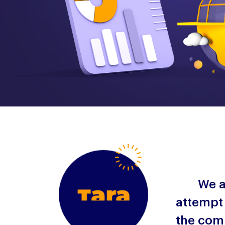
We a
attempt
the comp