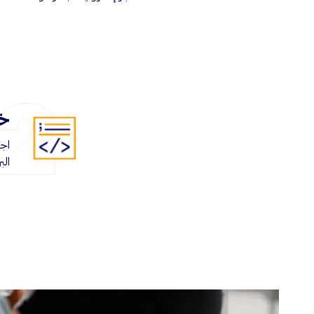
خد
اج
الب