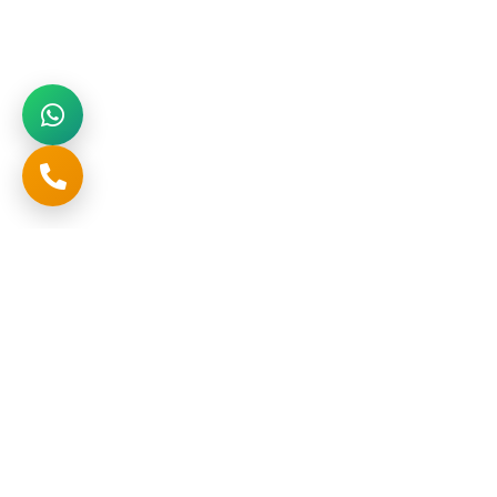
تواصل
المملكة العربية السعودية , الرياض , حي المنار , طريق خريص
+966552622298
صفحات