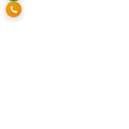
تواصل
المملكة العربية السعودية , الرياض , حي المنار , طريق خريص
+966552622298
صفحات
تواصل معنا
أخبار ومقالات