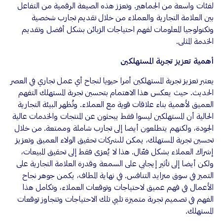
لفئات واسعة من الجماهير. وتعزز هذه الصيغة الرقمية من التفاعل
بين العلامة التجارية والعملاء من خلال تقديم تجارب شخصية
وتكنولوجيا المعلومات لفهم احتياجات الزبائن بشكل أفضل وتقديم
الخدمة المثلى.
أهمية تعزيز تجربة المستهلكين
يعتبر تعزيز تجربة المستهلكين أمرا حيويا لنجاح أي عمل تجاري في العصر
الحديث. حيث يعكس هذا الاهتمام بتحسين تجربة المستهلك التفهم
العميق لأهمية بناء علاقات قوية مع العملاء. وتُظهر البيئة التجارية
الحالية أن المستهلكين ليسوا فقط يبحثون عن المنتجات والخدمات عالية
الجودة، ولكنهم يتطلعون أيضا إلى تجارب شاملة وممتعة. من خلال
تحسين تجربة المستهلك، يمكن للشركات تحقيق الولاء العميق وتعزيز
إشراك العملاء بشكل فعّال. هذا لا يُعزى فقط إلى تحقيق المبيعات،
ولكن أيضا إلى تأثير إيجابي على السمعة وقدرة العلامة التجارية على
التميز في سوق متزايد التنافس. في نهاية المطاف، يكمن جوهر نجاح
الأعمال في فهم عميق لاحتياجات وتوقعات العملاء، وتكامل هذا
الفهم في تصميم تجربة متميزة تلبي تلك الاحتياجات وتتجاوز توقعات
المستهلك.