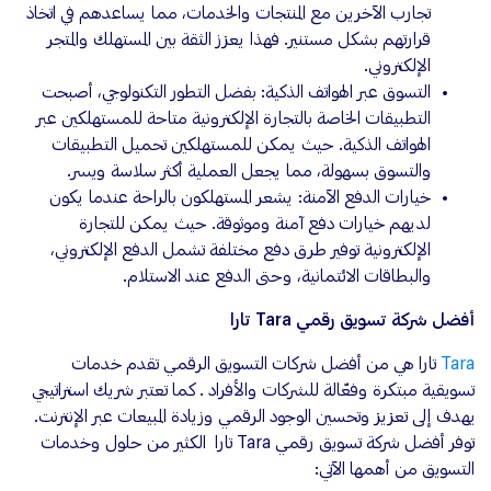
تجارب الآخرين مع المنتجات والخدمات، مما يساعدهم في اتخاذ
قرارتهم بشكل مستنير. فهذا يعزز الثقة بين المستهلك والمتجر
الإلكتروني.
التسوق عبر الهواتف الذكية: بفضل التطور التكنولوجي، أصبحت
التطبيقات الخاصة بالتجارة الإلكترونية متاحة للمستهلكين عبر
الهواتف الذكية. حيث يمكن للمستهلكين تحميل التطبيقات
والتسوق بسهولة، مما يجعل العملية أكثر سلاسة ويسر.
خيارات الدفع الآمنة: يشعر المستهلكون بالراحة عندما يكون
لديهم خيارات دفع آمنة وموثوقة. حيث يمكن للتجارة
الإلكترونية توفير طرق دفع مختلفة تشمل الدفع الإلكتروني،
والبطاقات الائتمانية، وحتى الدفع عند الاستلام.
أفضل شركة تسويق رقمي Tara تارا
Tara
تارا هي من أفضل شركات التسويق الرقمي تقدم خدمات
تسويقية مبتكرة وفعّالة للشركات والأفراد . كما تعتبر شريك استراتيجي
يهدف إلى تعزيز وتحسين الوجود الرقمي وزيادة المبيعات عبر الإنترنت.
توفر أفضل شركة تسويق رقمي Tara تارا الكثير من حلول وخدمات
التسويق من أهمها الآتي: