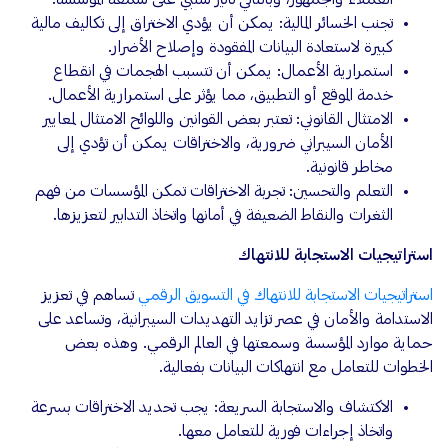
تجنب الخسائر المالية: يمكن أن يؤدي الاختراق إلى تكاليف مالية
كبيرة لاستعادة البيانات المفقودة وإصلاح الأضرار.
استمرارية الأعمال: يمكن أن تتسبب الهجمات في انقطاع
خدمة الموقع أو التطبيق، مما يؤثر على استمرارية الأعمال.
الامتثال القانوني: تعتبر بعض القوانين واللوائح الامتثال لمعايير
الأمان السيبراني ضرورية، والاختراقات يمكن أن تؤدي إلى
مخاطر قانونية.
التعلم والتحسين: تجربة الاختراقات تمكن المؤسسات من فهم
الثغرات والنقاط الضعيفة في أمانها واتخاذ التدابير لتعزيزها.
استراتيجيات الاستجابة للانتهاك
استراتيجيات الاستجابة للانتهاك في التسويق الرقمي
تساهم في تعزيز
الاستدامة والأمان في عصر تزايد التهديدات السيبرانية، وتساعد على
حماية موارد المؤسسة وسمعتها في العالم الرقمي. وهذه بعض
الخطوات للتعامل مع انتهاكات البيانات بفعالية.
الاكتشاف والاستجابة السريعة: يجب تحديد الاختراقات بسرعة
واتخاذ إجراءات فورية للتعامل معها.