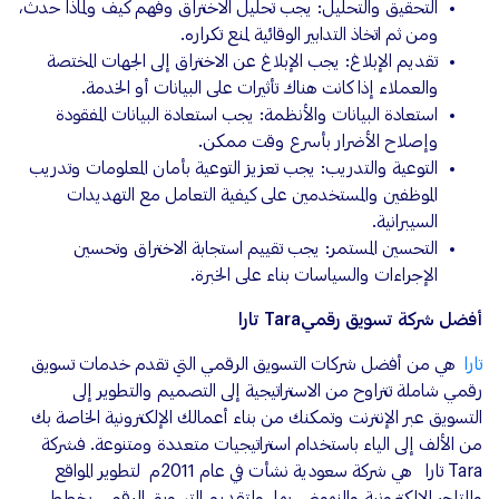
التحقيق والتحليل: يجب تحليل الاختراق وفهم كيف ولماذا حدث،
ومن ثم اتخاذ التدابير الوقائية لمنع تكراره.
تقديم الإبلاغ: يجب الإبلاغ عن الاختراق إلى الجهات المختصة
والعملاء إذا كانت هناك تأثيرات على البيانات أو الخدمة.
استعادة البيانات والأنظمة: يجب استعادة البيانات المفقودة
وإصلاح الأضرار بأسرع وقت ممكن.
التوعية والتدريب: يجب تعزيز التوعية بأمان المعلومات وتدريب
الموظفين والمستخدمين على كيفية التعامل مع التهديدات
السيبرانية.
التحسين المستمر: يجب تقييم استجابة الاختراق وتحسين
الإجراءات والسياسات بناء على الخبرة.
أفضل شركة تسويق رقميTara تارا
تارا
هي من أفضل شركات التسويق الرقمي التي تقدم خدمات تسويق
رقمي شاملة تتراوح من الاستراتيجية إلى التصميم والتطوير إلى
التسويق عبر الإنترنت وتمكنك من بناء أعمالك الإلكترونية الخاصة بك
من الألف إلى الياء باستخدام استراتيجيات متعددة ومتنوعة. فشركة
Tara تارا هي شركة سعودية نشأت في عام 2011م لتطوير المواقع
والمتاجر الإلكترونية والنهوض بها، ولتقديم التسويق الرقمي بخطط