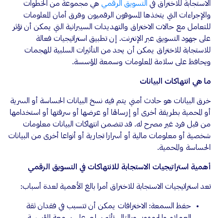
الاستجابة للاختراق في
التسويق الرقمي
هي مجموعة من الخطوات
والإجراءات التي يتخذها المسوقون الرقميون وفرق أمان المعلومات
للتعامل مع حالات الاختراق والتهديدات السيبرانية التي يمكن أن تؤثر
على جهود التسويق عبر الإنترنت. إن تطبيق استراتيجيات فعالة
للاستجابة للاختراق يمكن أن يحد من التأثيرات السلبية للهجمات
ويحافظ على سلامة المعلومات وسمعة المؤسسة.
ما هي انتهاكات البيانات
خرق البيانات هو حادث أمني يتم فيه نسخ البيانات الحساسة أو السرية
أو المحمية بطريقة أخرى أو إرسالها أو عرضها أو سرقتها أو استخدامها
من قبل فرد غير مصرح له. قد تتضمن انتهاكات البيانات معلومات
شخصية أو معلومات مالية أو أسرارا تجارية أو أنواعا أخرى من البيانات
الحساسة والمحمية.
أهمية استراتيجيات الاستجابة للانتهاكات في التسويق الرقمي
تعد استراتيجيات الاستجابة للاختراق أمرا بالغ الأهمية لعدة أسباب:
حفظ السمعة: الاختراقات يمكن أن تتسبب في فقدان ثقة
العملاء والجمهور، وبالتالي تأثير سلبي على سمعة المؤسسة.