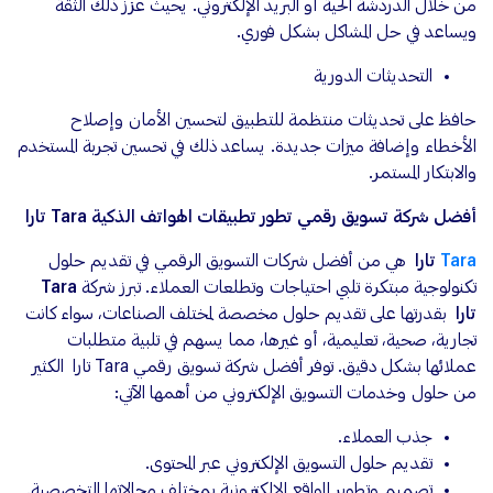
من خلال الدردشة الحية أو البريد الإلكتروني. يحيث عزز ذلك الثقة
ويساعد في حل المشاكل بشكل فوري.
التحديثات الدورية
حافظ على تحديثات منتظمة للتطبيق لتحسين الأمان وإصلاح
الأخطاء وإضافة ميزات جديدة. يساعد ذلك في تحسين تجربة المستخدم
والابتكار المستمر.
أفضل شركة تسويق رقمي تطور تطبيقات الهواتف الذكية Tara تارا
Tara
تارا
هي من أفضل شركات التسويق الرقمي في تقديم حلول
تكنولوجية مبتكرة تلبي احتياجات وتطلعات العملاء. تبرز شركة
Tara
تارا
بقدرتها على تقديم حلول مخصصة لمختلف الصناعات، سواء كانت
تجارية، صحية، تعليمية، أو غيرها، مما يسهم في تلبية متطلبات
عملائها بشكل دقيق. توفر أفضل شركة تسويق رقمي Tara تارا الكثير
من حلول وخدمات التسويق الإلكتروني من أهمها الآتي:
جذب العملاء.
تقديم حلول التسويق الإلكتروني عبر المحتوى.
تصميم وتطوير المواقع الإلكترونية بمختلف مجالاتها التخصصية.