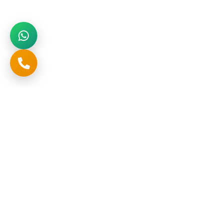
تواصل
المملكة العربية السعودية , الرياض , حي المنار , طريق خريص
+966552622298
صفحات