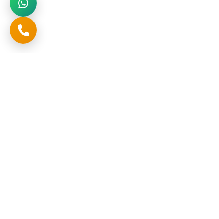
تواصل
المملكة العربية السعودية , الرياض , حي المنار , طريق خريص
+966552622298
صفحات
تواصل معنا
أخبار ومقالات