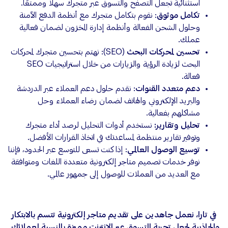
استثنائية تجعل التصفح والتسوق عبر متجرك سهلًا وممتعًا.
تكامل موثوق
: نقوم بتكامل متجرك مع أنظمة الدفع الآمنة
وحلول الشحن الفعالة وأنظمة إدارة المخزون لضمان فعالية
عملك.
تحسين لمحركات البحث
(SEO): نهتم بتحسين متجرك لمحركات
البحث لزيادة الرؤية والزيارات من خلال استراتيجيات SEO
فعالة.
دعم متعدد القنوات
: نقدم حلول دعم العملاء عبر الدردشة
والبريد الإلكتروني والهاتف لضمان رضاء العملاء وحل
مشاكلهم بفعالية.
تحليل وتقارير:
نستخدم أدوات التحليل لرصد أداء متجرك
وتوفير تقارير منتظمة لمساعدتك في اتخاذ القرارات الأفضل.
توسيع الوصول العالمي
: إذا كنت تسعى للتوسع عبر الحدود، فإننا
نوفر خدمات تصميم متاجر إلكترونية متعددة اللغات ومتوافقة
مع العديد من العملات للوصول إلى جمهور عالمي.
في تارا، نعمل جاهدين على تقديم متاجر إلكترونية تتسم بالابتكار
والجاذبية لجعل تجربة التسوق عبر الإنترنت مميزة بالنسبة لعملائك.