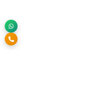
تواصل
المملكة العربية السعودية , الرياض , حي المنار , طريق خريص
+966552622298