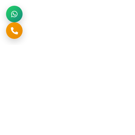
تواصل
المملكة العربية السعودية , الرياض , حي المنار , طريق خريص
+966552622298
صفحات
تواصل معنا