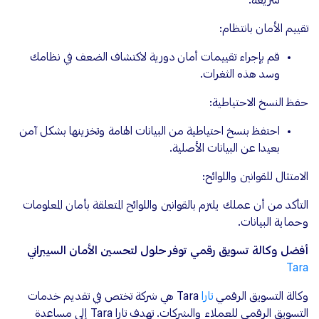
سريعة.
تقييم الأمان بانتظام:
قم بإجراء تقييمات أمان دورية لاكتشاف الضعف في نظامك
وسد هذه الثغرات.
حفظ النسخ الاحتياطية:
احتفظ بنسخ احتياطية من البيانات الهامة وتخزينها بشكل آمن
بعيدا عن البيانات الأصلية.
الامتثال للقوانين واللوائح:
التأكد من أن عملك يلتزم بالقوانين واللوائح المتعلقة بأمان المعلومات
وحماية البيانات.
أفضل وكالة تسويق رقمي توفر حلول لتحسين الأمان السيبراني
Tara
وكالة التسويق الرقمي
تارا
Tara هي شركة تختص في تقديم خدمات
التسويق الرقمي للعملاء والشركات. تهدف تارا Tara إلى مساعدة