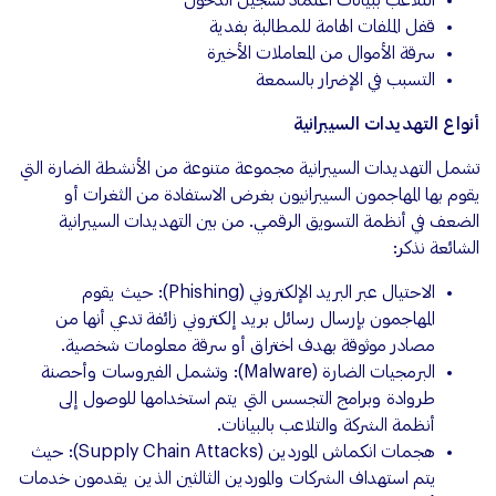
التلاعب ببيانات اعتماد تسجيل الدخول
قفل الملفات الهامة للمطالبة بفدية
سرقة الأموال من المعاملات الأخيرة
التسبب في الإضرار بالسمعة
أنواع التهديدات السيبرانية
تشمل التهديدات السيبرانية مجموعة متنوعة من الأنشطة الضارة التي
يقوم بها المهاجمون السيبرانيون بغرض الاستفادة من الثغرات أو
الضعف في أنظمة التسويق الرقمي. من بين التهديدات السيبرانية
الشائعة نذكر:
الاحتيال عبر البريد الإلكتروني (Phishing): حيث يقوم
المهاجمون بإرسال رسائل بريد إلكتروني زائفة تدعي أنها من
مصادر موثوقة بهدف اختراق أو سرقة معلومات شخصية.
البرمجيات الضارة (Malware): وتشمل الفيروسات وأحصنة
طروادة وبرامج التجسس التي يتم استخدامها للوصول إلى
أنظمة الشركة والتلاعب بالبيانات.
هجمات انكماش الموردين (Supply Chain Attacks): حيث
يتم استهداف الشركات والموردين الثالثين الذين يقدمون خدمات